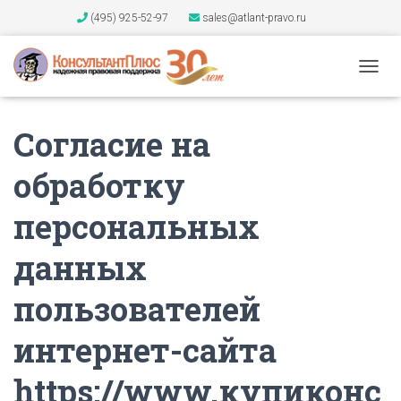
(495) 925-52-97
sales@atlant-pravo.ru
П
Е
Р
Согласие на
Е
К
Л
обработку
Ю
Ч
персональных
И
Т
Ь
данных
Н
А
пользователей
В
И
интернет-сайта
Г
А
Ц
https://www.купиконс
И